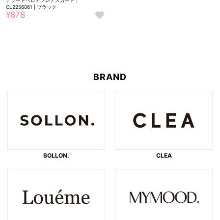
アソートベロアフレアスカート |
CL2256061 | ブラック
¥878
お
気
に
入
り
に
BRAND
追
加
SOLLON.
CLEA