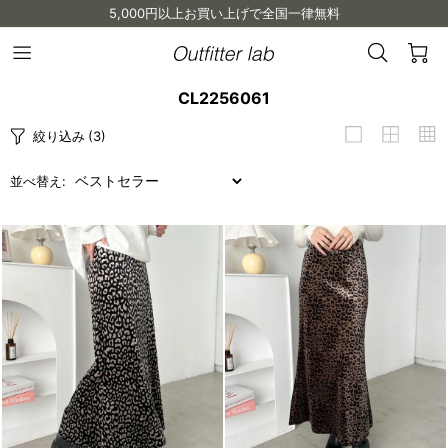
5,000円以上お買い上げで全国一律無料
検
カ
Outfitter
メ
lab
索
ー
ニ
CL2256061
ュ
ト
ー
を
絞り込み
(3)
を
見
開
く
る
並べ替え: