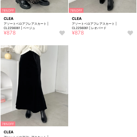
78%OFF
78%OFF
CLEA
CLEA
アソートベロアフレアスカート |
アソートベロアフレアスカート |
CL2256061 | ベージュ
CL2256061 | レオパード
¥878
¥878
お
お
気
気
に
に
入
入
り
り
に
に
追
追
加
加
78%OFF
CLEA