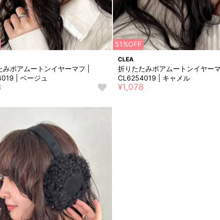
51%OFF
CLEA
たみボアムートンイヤーマフ |
折りたたみボアムートンイヤーマフ
4019 | ベージュ
CL6254019 | キャメル
8
¥1,078
お
気
に
入
り
に
追
加