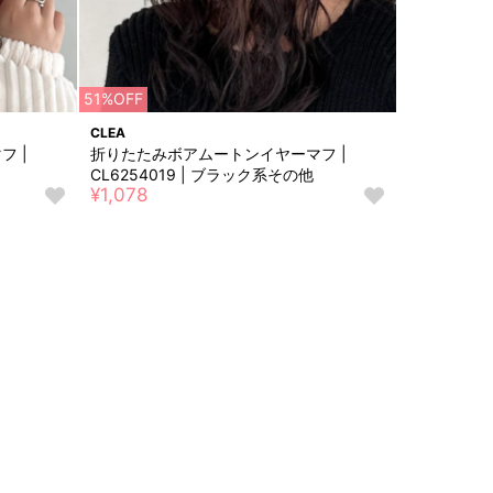
51%OFF
CLEA
 |
折りたたみボアムートンイヤーマフ |
CL6254019 | ブラック系​その​他
¥1,078
お
お
気
気
に
に
入
入
り
り
に
に
追
追
加
加