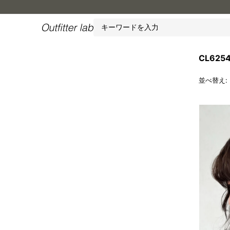
Outfitter
lab
CL625
並べ替え: