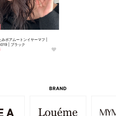
たみボアムートンイヤーマフ |
4019 | ブラック
8
お
気
に
入
り
に
追
加
BRAND