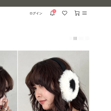
1
ログイン
メ
お
お
カ
ニ
知
気
ー
ュ
ら
に
ト
ー
を
せ
入
を
開
を
り
見
く
見
を
る
る
見
る