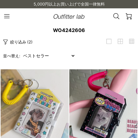
5,000円以上お買い上げで全国一律無料
検
カ
Outfitter
メ
lab
索
ー
ニ
WO4242606
ュ
ト
ー
を
絞り込み
(2)
を
見
開
く
る
並べ替え: