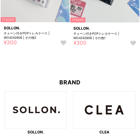
77%OFF
77%OFF
SOLLON.
SOLLON.
チェーン付きPOPトレカケース |
チェーン付きPOPトレカケース |
WO4242606 | ​その​他2
WO4242606 | ​その​他1
¥300
¥300
お
お
気
気
に
に
入
入
り
り
に
に
追
BRAND
追
加
加
SOLLON.
CLEA