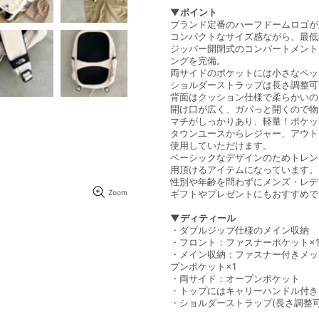
▼ポイント
ブランド定番のハーフドームロゴが
コンパクトなサイズ感ながら、最低
ジッパー開閉式のコンパートメント
ングを完備。
両サイドのポケットには小さなペッ
ショルダーストラップは長さ調整可
背面はクッション仕様で柔らかいの
開け口が広く、ガバっと開くので
マチがしっかりあり、軽量！ポケッ
タウンユースからレジャー、アウト
使用していただけます。
ベーシックなデザインのためトレン
用頂けるアイテムになっています。
性別や年齢を問わずにメンズ・レデ
Zoom
ギフトやプレゼントにもおすすめで
▼ディティール
・ダブルジップ仕様のメイン収納
・フロント：ファスナーポケット×
・メイン収納：ファスナー付きメッ
プンポケット×1
・両サイド：オープンポケット
・トップにはキャリーハンドル付き
・ショルダーストラップ(長さ調整可