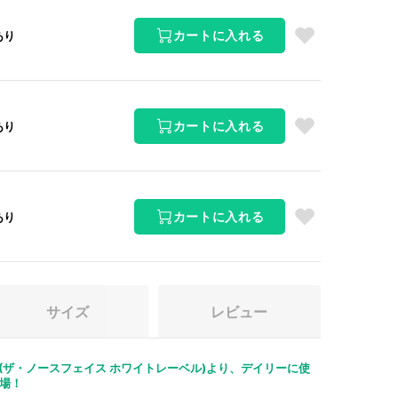
カートに入れる
あり
お
気
に
入
カートに入れる
あり
り
お
に
気
追
に
加
入
カートに入れる
あり
り
お
に
気
追
に
加
入
サイズ
レビュー
り
に
追
 LABEL(ザ・ノースフェイス ホワイトレーベル)より、デイリーに使
加
場！