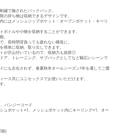
刺繍で施されたバックパック。
限の持ち物は収納できるデザインです。
内にはメッシュジップポケット・オープンポケット・キーリ
トボトルや小物を収納することができます。
能。
で、長時間背負っても疲れない構造に。
物を簡単に収納、取り出しできます。
トが沢山付いているので、収納力も抜群◎
ドア、トレーニング、サブバッグとしてなど幅広いシーンで
ドにも左右されず、春夏秋冬オールシーズン1年を通してご愛
ィース共にユニセックスでお使いいただけます。
す。
1、バンジーコード
シュポケット×1、メッシュポケット内にキーリング×1、オー
能)