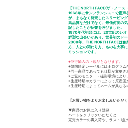
【THE NORTH FACE(ザ・ノー
1968年にサンフランシスコで産声を
が、まもなく発売したスリーピング
高品質なだけでなく、最低何度の気
記したことが反響を呼びました。
1970年代初頭には、20世紀の
鮮烈な出会いがあり、世界初のドー
2008年、THE NORTH FA
方、人との関わり方、ものを大事にす
ミッションです。
※並行輸入の正規品となります。
※韓国限定レーベルにはホログラム
※同一商品であっても仕様が変更さ
※ご覧のモニター・撮影環境により
※生産時期やカラーによって原産国
※生産時期によってネームが異なる
【お買い物をよりお楽しみいただく
▼商品のお気に入り登録
ハートをクリックいただくと
完売カラーの再入荷や、ラスト1点