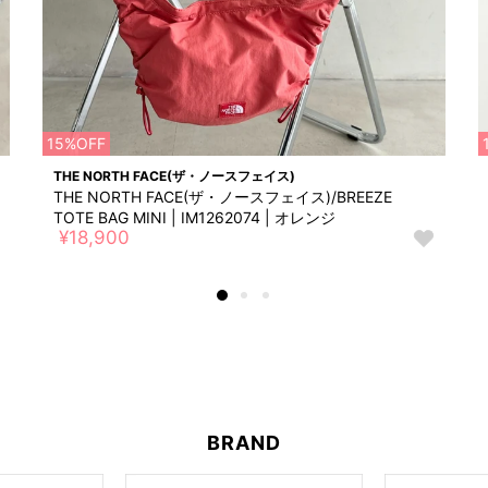
15%OFF
THE NORTH FACE(ザ・ノースフェイス)
THE NORTH FACE(ザ・ノースフェイス)/BREEZE
TOTE BAG MINI | IM1262074 | オレンジ
¥18,900
お
お
気
気
に
に
入
入
り
り
に
に
追
追
加
加
BRAND