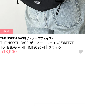
15%OFF
15%OF
THE NORTH FACE(ザ・ノースフェイス)
THE N
THE NORTH FACE(ザ・ノースフェイス)/BREEZE
THE 
TOTE BAG MINI | IM1262074 | ブラック
TOTE 
¥18,900
¥18,
お
気
に
入
り
に
追
加