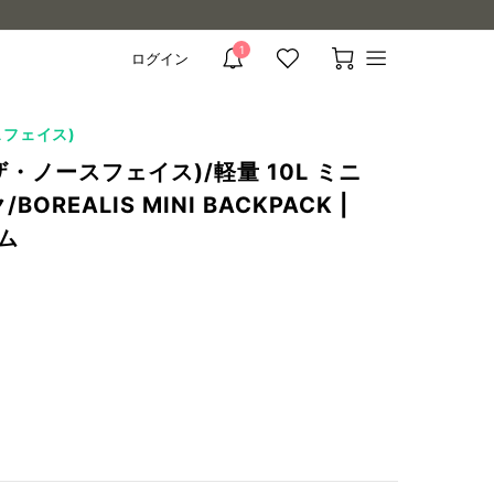
1
ログイン
メ
お
お
カ
ニ
知
気
ー
ュ
ら
に
ト
ー
ースフェイス)
を
せ
入
を
開
E(ザ・ノースフェイス)/軽量 10L ミニ
を
り
見
く
見
を
る
REALIS MINI BACKPACK |
る
見
ーム
る